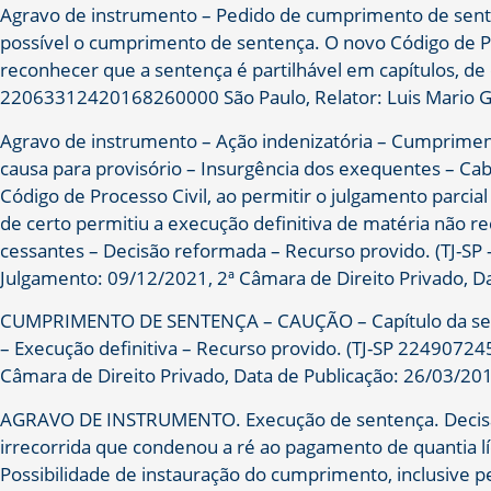
Agravo de instrumento – Pedido de cumprimento de senten
possível o cumprimento de sentença. O novo Código de Pro
reconhecer que a sentença é partilhável em capítulos, de 
22063312420168260000 São Paulo, Relator: Luis Mario Gal
Agravo de instrumento – Ação indenizatória – Cumprimento
causa para provisório – Insurgência dos exequentes – Ca
Código de Processo Civil, ao permitir o julgamento parcia
de certo permitiu a execução definitiva de matéria não re
cessantes – Decisão reformada – Recurso provido. (TJ-
Julgamento: 09/12/2021, 2ª Câmara de Direito Privado, D
CUMPRIMENTO DE SENTENÇA – CAUÇÃO – Capítulo da senten
– Execução definitiva – Recurso provido. (TJ-SP 2249072
Câmara de Direito Privado, Data de Publicação: 26/03/20
AGRAVO DE INSTRUMENTO. Execução de sentença. Decisão
irrecorrida que condenou a ré ao pagamento de quantia líqu
Possibilidade de instauração do cumprimento, inclusive p