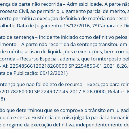
ça da parte não recorrida – Admissibilidade. A parte não
cesso Civil, ao permitir o julgamento parcial de mérito,
certo permitiu a execução definitiva de matéria não recorr
betti, Data de Julgamento: 15/12/2016, 7ª Câmara de Dir
 de sentença – Incidente iniciado como definitivo pelos e
bimento – A parte não recorrida da sentença transitou em
l de mérito, a cisão de liquidações e execuções, bem como
corrida – Recurso Especial, ademais, que foi interposto pe
SP – AI: 22548566120218260000 SP 2254856-61.2021.8.26
ata de Publicação: 09/12/2021)
ça que não foi objeto de recurso – Execução para rein
4520178260000 SP 2249072-45.2017.8.26.0000, Relator: Ma
18)
 que determinou que se comprove o trânsito em julgado
ida e certa. Existência de coisa julgada parcial a tornar i
elo regime da execução definitiva, independentemente do 