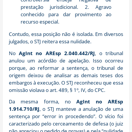
prestação jurisdicional.
2. Agravo
conhecido para dar provimento ao
recurso especial.
Contudo, essa posição não é isolada. Em diversos
julgados, o STJ reitera essa nulidade.
No
AgInt no AREsp 2.040.442/RJ
, o tribunal
anulou um acórdão de apelação.
Isso ocorreu
porque, ao reformar a sentença, o tribunal de
origem deixou de analisar as demais teses dos
embargos à execução
. O STJ reconheceu que essa
omissão violava o art.
489, § 1º, IV, do CPC
.
Da mesma forma, no
AgInt no AREsp
1.914.710/RJ
, o STJ manteve a anulação de uma
sentença por “error in procedendo”.
O vício foi
caracterizado pelo cerceamento de defesa (o juiz
não apreciou o pedido de provas) e pela “nulidade