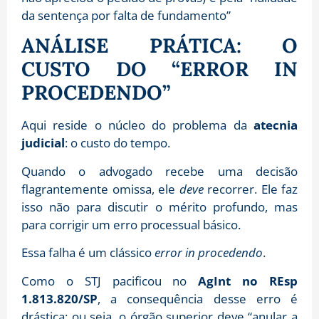
da sentença por falta de fundamento”
ANÁLISE PRÁTICA: O
CUSTO DO “ERROR IN
PROCEDENDO”
Aqui reside o núcleo do problema da
atecnia
judicial
: o custo do tempo.
Quando o advogado recebe uma decisão
flagrantemente omissa, ele
deve
recorrer. Ele faz
isso não para discutir o mérito profundo, mas
para corrigir um erro processual básico.
Essa falha é um clássico
error in procedendo
.
Como o STJ pacificou no
AgInt no REsp
1.813.820/SP
, a consequência desse erro é
drástica:
ou seja,
o órgão superior deve “anular a