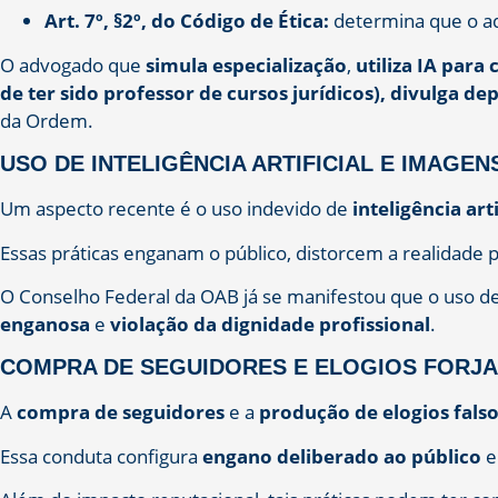
Art. 7º, §2º, do Código de Ética:
determina que o ad
O advogado que
simula especialização
,
utiliza IA para
de ter sido professor de cursos jurídicos),
divulga de
da Ordem.
USO DE INTELIGÊNCIA ARTIFICIAL E IMAGEN
Um aspecto recente é o uso indevido de
inteligência art
Essas práticas enganam o público, distorcem a realidade 
O Conselho Federal da OAB já se manifestou que o uso de
enganosa
e
violação da dignidade profissional
.
COMPRA DE SEGUIDORES E ELOGIOS FORJ
A
compra de seguidores
e a
produção de elogios fals
Essa conduta configura
engano deliberado ao público
e