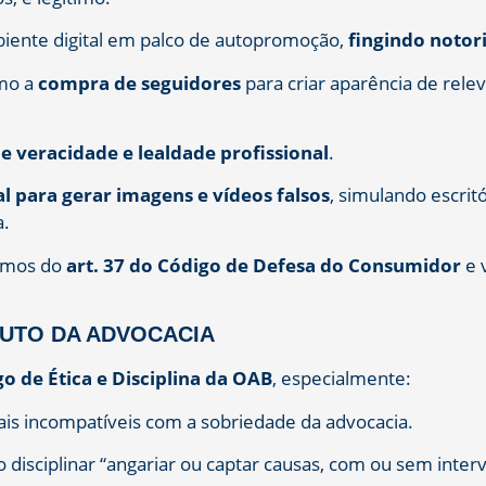
ente digital em palco de autopromoção,
fingindo notor
omo a
compra de seguidores
para criar aparência de rele
e veracidade e lealdade profissional
.
ial para gerar imagens e vídeos falsos
, simulando escrit
a.
rmos do
art. 37 do Código de Defesa do Consumidor
e 
TUTO DA ADVOCACIA
o de Ética e Disciplina da OAB
, especialmente:
s incompatíveis com a sobriedade da advocacia.
o disciplinar “angariar ou captar causas, com ou sem inter