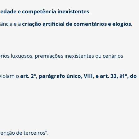
iedade e competência inexistentes
.
vância e a
criação artificial de comentários e elogios
,
órios luxuosos, premiações inexistentes ou cenários
violam o
art. 2º, parágrafo único, VIII, e art. 33, §1º, do
venção de terceiros”.