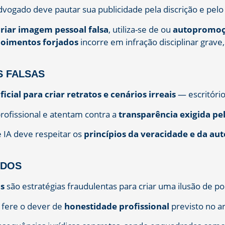
vogado deve pautar sua publicidade pela discrição e pel
 criar imagem pessoal falsa
, utiliza-se de ou
autopromoçã
poimentos forjados
incorre em infração disciplinar grave,
S FALSAS
ificial para criar retratos e cenários irreais
— escritórios
profissional e atentam contra a
transparência exigida pe
 IA deve respeitar os
princípios da veracidade e da au
ADOS
os
são estratégias fraudulentas para criar uma ilusão de p
 fere o dever de
honestidade profissional
previsto no ar