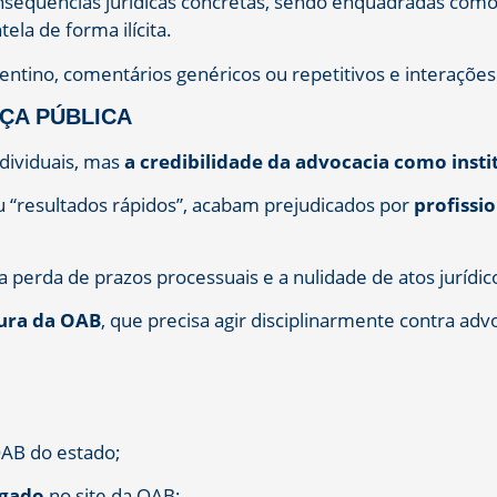
onsequências jurídicas concretas, sendo enquadradas com
tela de forma ilícita.
ntino, comentários genéricos ou repetitivos e interações 
ÇA PÚBLICA
dividuais, mas
a credibilidade da advocacia como insti
ou “resultados rápidos”, acabam prejudicados por
profissi
a perda de prazos processuais e a nulidade de atos jurídic
ura da OAB
, que precisa agir disciplinarmente contra ad
OAB do estado;
ogado
no site da OAB;