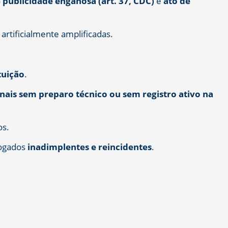
o
publicidade enganosa (art. 37, CDC)
e
ato de
artificialmente amplificadas.
tuição
.
onais sem preparo técnico ou sem registro ativo na
os.
vogados
inadimplentes e reincidentes
.