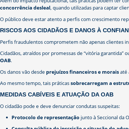
Além do impacto reputacional, tais práticas podem ter c
concorrência desleal
, quando utilizadas para captar clien
O público deve estar atento a perfis com crescimento repe
RISCOS AOS CIDADÃOS E DANOS À CONFIAN
Perfis fraudulentos comprometem não apenas clientes in
Cidadãos, atraídos por promessas de “vitória garantida” 
OAB
.
Os danos vão desde
prejuízos financeiros e morais
até 
Ao mesmo tempo, tais práticas
sobrecarregam a estrut
MEDIDAS CABÍVEIS E ATUAÇÃO DA OAB
O cidadão pode e deve denunciar condutas suspeitas:
Protocolo de representação
junto à Seccional da 
Consulta pública de inscrição e situação do adv