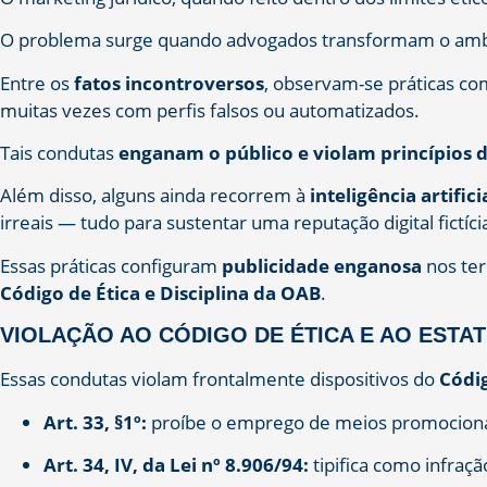
O problema surge quando advogados transformam o ambi
Entre os
fatos incontroversos
, observam-se práticas c
muitas vezes com perfis falsos ou automatizados.
Tais condutas
enganam o público e violam princípios d
Além disso, alguns ainda recorrem à
inteligência artific
irreais — tudo para sustentar uma reputação digital fictíci
Essas práticas configuram
publicidade enganosa
nos te
Código de Ética e Disciplina da OAB
.
VIOLAÇÃO AO CÓDIGO DE ÉTICA E AO ESTA
Essas condutas violam frontalmente dispositivos do
Códig
Art. 33, §1º:
proíbe o emprego de meios promocionai
Art. 34, IV, da Lei nº 8.906/94:
tipifica como infraçã