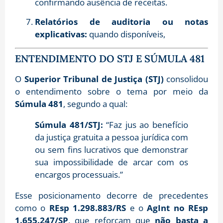
confirmando ausência de receitas.
Relatórios de auditoria ou notas
explicativas:
quando disponíveis,
ENTENDIMENTO DO STJ E SÚMULA 481
O
Superior Tribunal de Justiça (STJ)
consolidou
o entendimento sobre o tema por meio da
Súmula 481
, segundo a qual:
Súmula 481/STJ:
“Faz jus ao benefício
da justiça gratuita a pessoa jurídica com
ou sem fins lucrativos que demonstrar
sua impossibilidade de arcar com os
encargos processuais.”
Esse posicionamento decorre de precedentes
como o
REsp 1.298.883/RS
e o
AgInt no REsp
1.655.247/SP
, que reforçam que
não basta a