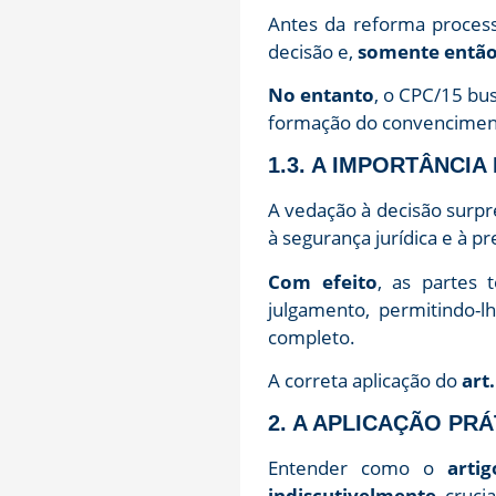
Antes da reforma process
decisão e,
somente entã
No entanto
, o CPC/15 bus
formação do convencimento
1.3. A IMPORTÂNCI
A vedação à decisão surpr
à segurança jurídica e à pre
Com efeito
, as partes
julgamento, permitindo-l
completo.
A correta aplicação do
art
2. A APLICAÇÃO PR
Entender como o
arti
indiscutivelmente
, cruc