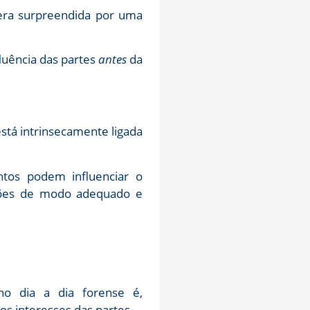
 era surpreendida por uma
fluência das partes
antes
da
stá intrinsecamente ligada
tos podem influenciar o
ações de modo adequado e
o dia a dia forense é,
os interesses das partes.