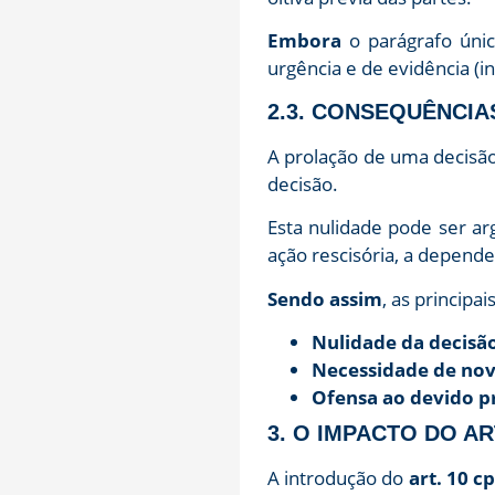
Embora
o parágrafo únic
urgência e de evidência (inc
2.3. CONSEQUÊNCIA
A prolação de uma decisã
decisão.
Esta nulidade pode ser a
ação rescisória, a depend
Sendo assim
, as principa
Nulidade da decisã
Necessidade de no
Ofensa ao devido p
3. O IMPACTO DO A
A introdução do
art. 10 c