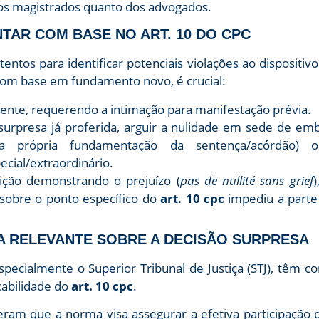
dos magistrados quanto dos advogados.
TAR COM BASE NO ART. 10 DO CPC
ntos para identificar potenciais violações ao dispositiv
com base em fundamento novo, é crucial:
ente, requerendo a intimação para manifestação prévia.
urpresa já proferida, arguir a nulidade em sede de emb
na própria fundamentação da sentença/acórdão)
ecial/extraordinário.
ção demonstrando o prejuízo (
pas de nullité sans grief
)
 sobre o ponto específico do
art. 10 cpc
impediu a parte 
IA RELEVANTE SOBRE A DECISÃO SURPRESA
especialmente o Superior Tribunal de Justiça (STJ), têm 
cabilidade do
art. 10 cpc
.
teram que a norma visa assegurar a efetiva participação