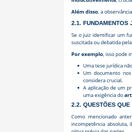
Além disso
, a observância
2.1. FUNDAMENTOS 
Se o juiz identificar um 
suscitada ou debatida pela
Por exemplo
, isso pode in
Uma tese jurídica nã
Um documento nos au
considera crucial.
A aplicação de um pr
uma exigência do
art
2.2. QUESTÕES QUE 
Como mencionado anteri
incompetência absoluta, i
oitiva prévia das partes.