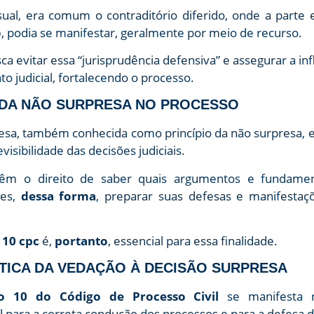
ual, era comum o contraditório diferido, onde a parte
o
, podia se manifestar, geralmente por meio de recurso.
ca evitar essa “jurisprudência defensiva” e assegurar a in
 judicial, fortalecendo o processo.
A DA NÃO SURPRESA NO PROCESSO
esa, também conhecida como princípio da não surpresa, e
visibilidade das decisões judiciais.
 têm o direito de saber quais argumentos e fundamen
hes,
dessa forma
, preparar suas defesas e manifest
. 10 cpc
é,
portanto
, essencial para essa finalidade.
ÁTICA DA VEDAÇÃO À DECISÃO SURPRESA
go 10 do Código de Processo Civil
se manifesta n
ial para a correta condução dos processos e para a defesa d