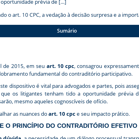
a oportunidade prévia de […]
Sumário
il de 2015, em seu
art. 10 cpc
, consagrou expressamente
obramento fundamental do contraditório participativo.
te dispositivo é vital para advogados e partes, pois as
 que os litigantes tenham tido a oportunidade prévia 
rão, mesmo aqueles cognoscíveis de ofício.
etalhar as nuances do
art. 10 cpc
e seu impacto prático.
C E O PRINCÍPIO DO CONTRADITÓRIO EFETIVO
m dúvida
, a necessidade de um diálogo processual transpa