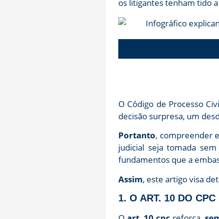
os litigantes tenham tido 
O Código de Processo Civ
decisão surpresa, um desd
Portanto
, compreender es
judicial seja tomada sem
fundamentos que a embasa
Assim
, este artigo visa d
1. O ART. 10 DO CP
O
art. 10 cpc
reforça,
se