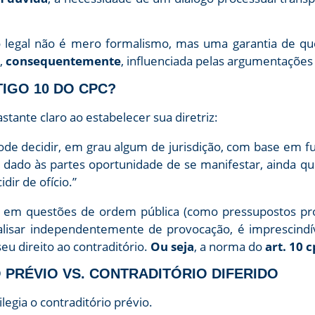
vo legal não é mero formalismo, mas uma garantia de qu
e,
consequentemente
, influenciada pelas argumentações
RTIGO 10 DO CPC?
stante claro ao estabelecer sua diretriz:
 pode decidir, em grau algum de jurisdição, com base em 
 dado às partes oportunidade de se manifestar, ainda qu
dir de ofício.”
o em questões de ordem pública (como pressupostos pr
nalisar independentemente de provocação, é imprescindív
eu direito ao contraditório.
Ou seja
, a norma do
art. 10 
O PRÉVIO VS. CONTRADITÓRIO DIFERIDO
ilegia o contraditório prévio.