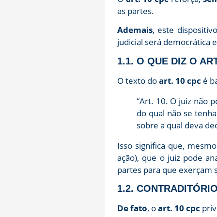
as partes.
Ademais
, este dispositi
judicial será democrática 
1.1. O QUE DIZ O A
O texto do
art. 10 cpc
é ba
“Art. 10. O juiz não
do qual não se tenha
sobre a qual deva deci
Isso significa que, mesm
ação), que o juiz pode a
partes para que exerçam s
1.2. CONTRADITÓRI
De fato
, o
art. 10 cpc
priv