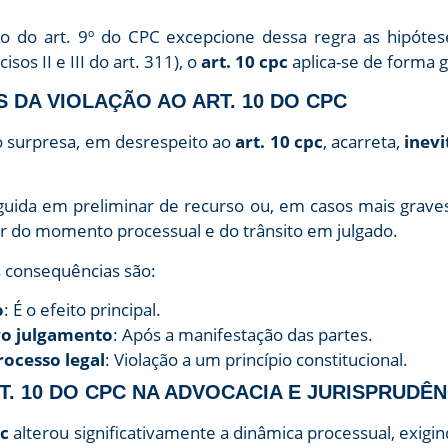
o do art. 9º do CPC excepcione dessa regra as hipótese
isos II e III do art. 311), o
art. 10 cpc
aplica-se de forma ge
S DA VIOLAÇÃO AO ART. 10 DO CPC
o surpresa, em desrespeito ao
art. 10 cpc
, acarreta,
inev
rguida em preliminar de recurso ou, em casos mais grav
er do momento processual e do trânsito em julgado.
is consequências são:
o
: É o efeito principal.
vo julgamento
: Após a manifestação das partes.
rocesso legal
: Violação a um princípio constitucional.
RT. 10 DO CPC NA ADVOCACIA E JURISPRUDÊN
pc
alterou significativamente a dinâmica processual, exigi