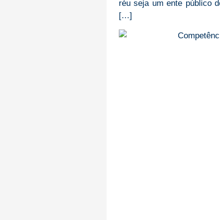
réu seja um ente público 
[…]