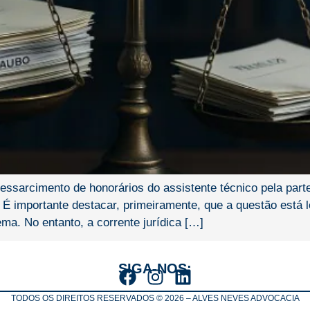
 ressarcimento de honorários do assistente técnico pela pa
É importante destacar, primeiramente, que a questão está lo
ma. No entanto, a corrente jurídica […]
SIGA-NOS:
TODOS OS DIREITOS RESERVADOS © 2026 – ALVES NEVES ADVOCACIA