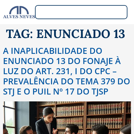
TAG:
ENUNCIADO 13
A INAPLICABILIDADE DO
ENUNCIADO 13 DO FONAJE À
LUZ DO ART. 231, I DO CPC –
PREVALÊNCIA DO TEMA 379 DO
STJ E O PUIL Nº 17 DO TJSP