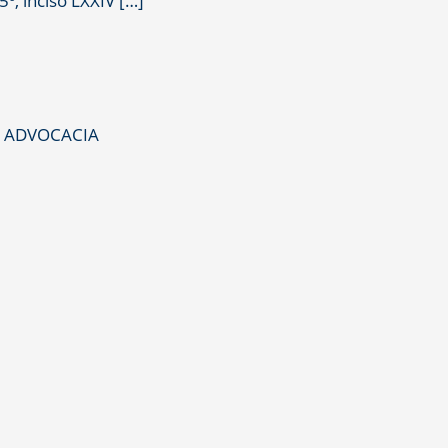
5º, inciso LXXIV […]
S ADVOCACIA