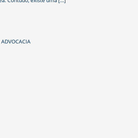
rea. Contudo, existe uma […]
S ADVOCACIA