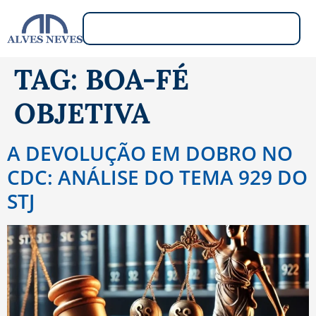
TAG:
BOA-FÉ
OBJETIVA
A DEVOLUÇÃO EM DOBRO NO
CDC: ANÁLISE DO TEMA 929 DO
STJ